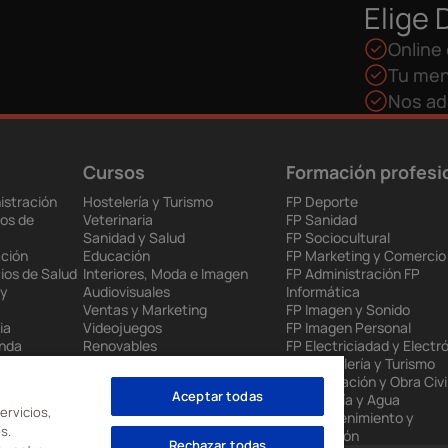
Elige 
Online 
Tu men
Nos ad
Cursos
Formación profesi
istración
Hostelería y Turismo
FP Deporte
os de
Veterinaria
FP Sanidad
Sanidad y Salud
FP Sociocultural
ción
Educación
FP Marketing y Comercio
ios de Salud
Interiores, Moda e Imagen
FP Administración FP
 y
Audiovisuales
Informática
Ventas y Marketing
FP Imagen y Sonido
ia
Videojuegos
FP Imagen Personal
enda
Renovables
FP Electriciadad y Electr
 Europea
Mantenimiento Industrial
FP Hostelería y Turismo
to
Administración
FP Edificación y Obra Civi
Aceptar todas
nes
Informática
FP Energía y Agua
ervicios,
FP Mantenimiento y
s.
Producción
Rechazar todas