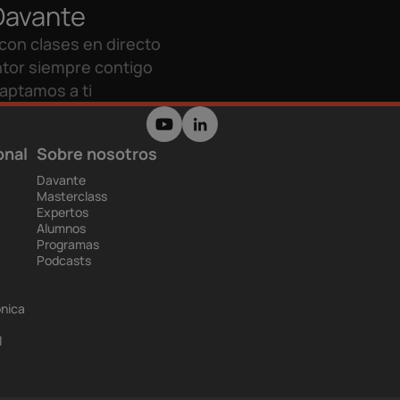
Davante
con clases en directo
tor siempre contigo
aptamos a ti
onal
Sobre nosotros
Davante
Masterclass
Expertos
Alumnos
Programas
Podcasts
ónica
l