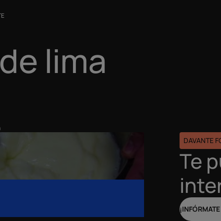
TE
 de lima
a
DAVANTE 
Te 
inte
¡INFÓRMATE