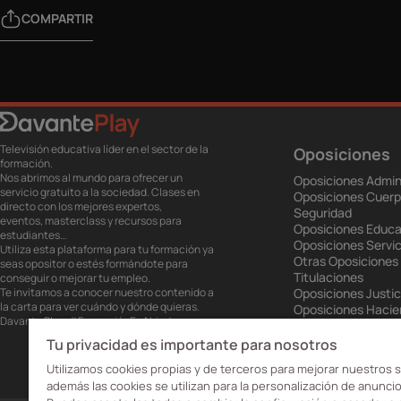
COMPARTIR
Televisión educativa líder en el sector de la
Oposiciones
formación.
Nos abrimos al mundo para ofrecer un
Oposiciones Admin
servicio gratuito a la sociedad. Clases en
Oposiciones Cuerp
directo con los mejores expertos,
Seguridad
eventos, masterclass y recursos para
Oposiciones Educa
estudiantes…
Oposiciones Servic
Utiliza esta plataforma para tu formación ya
Otras Oposiciones
seas opositor o estés formándote para
Titulaciones
conseguir o mejorar tu empleo.
Te invitamos a conocer nuestro contenido a
Oposiciones Justic
la carta para ver cuándo y dónde quieras.
Oposiciones Haci
Davante Play. #FormaciónEnAbierto
Oposiciones Unión
Oposiciones Ejérci
Tu privacidad es importante para nosotros
Oposiciones Prisio
Utilizamos cookies propias y de terceros para mejorar nuestros s
además las cookies se utilizan para la personalización de anuncio