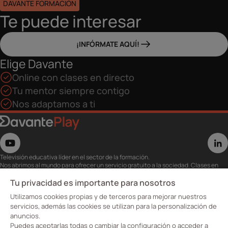
DAVANTE FORMACIÓN
Te puede interesar
¡INFÓRMATE AQUÍ!
Elige Davante
Online con clases en directo
Tu mentor siempre contigo
Nos adaptamos a ti
Televisión educativa líder en el sector de la formación.
Nos abrimos al mundo para ofrecer un servicio gratuito a la sociedad. Clases en
directo con los mejores expertos,
eventos, masterclass y recursos para estudiantes…
Tu privacidad es importante para nosotros
Utiliza esta plataforma para tu formación ya seas opositor o estés formándote
Utilizamos cookies propias y de terceros para mejorar nuestros
para conseguir o mejorar tu empleo.
Te invitamos a conocer nuestro contenido a la carta para ver cuándo y dónde
servicios, además las cookies se utilizan para la personalización de
quieras.
anuncios.
Davante Play. #FormaciónEnAbierto
Puedes aceptarlas todas o cambiar la configuración o acceder a