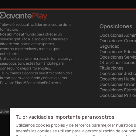
Televisión educativa líder en el sector de la
Oposiciones
formación.
Nos abrimos al mundo para ofrecer un
Oposiciones Admin
servicio gratuito a la sociedad. Clases en
Oposiciones Cuerp
directo con los mejores expertos,
Seguridad
eventos, masterclass y recursos para
Oposiciones Educa
estudiantes…
Oposiciones Servic
Utiliza esta plataforma para tu formación ya
Otras Oposiciones
seas opositor o estés formándote para
Titulaciones
conseguir o mejorar tu empleo.
Te invitamos a conocer nuestro contenido a
Oposiciones Justic
la carta para ver cuándo y dónde quieras.
Oposiciones Haci
Davante Play. #FormaciónEnAbierto
Oposiciones Unión
Oposiciones Ejérci
Oposiciones Prisio
Aviso Legal
Política de privacidad
Política de cookies
Ajustes de cookies
Tu privacidad es importante para nosotros
Utilizamos cookies propias y de terceros para mejorar nuestros s
además las cookies se utilizan para la personalización de anuncio