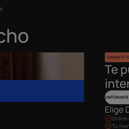
TE
icho
DAVANTE 
Te 
inte
¡INFÓRMATE
Elige 
Online 
Tu men