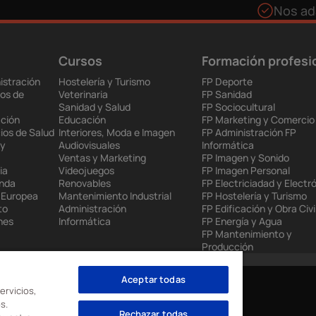
Nos ad
Cursos
Formación profesi
istración
Hostelería y Turismo
FP Deporte
os de
Veterinaria
FP Sanidad
Sanidad y Salud
FP Sociocultural
ción
Educación
FP Marketing y Comercio
ios de Salud
Interiores, Moda e Imagen
FP Administración FP
 y
Audiovisuales
Informática
Ventas y Marketing
FP Imagen y Sonido
ia
Videojuegos
FP Imagen Personal
enda
Renovables
FP Electriciadad y Electr
 Europea
Mantenimiento Industrial
FP Hostelería y Turismo
to
Administración
FP Edificación y Obra Civi
nes
Informática
FP Energía y Agua
FP Mantenimiento y
Producción
Aceptar todas
ervicios,
s.
Rechazar todas