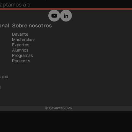
aptamos a ti
onal
Sobre nosotros
Davante
Masterclass
Expertos
Alumnos
Programas
Podcasts
ónica
l
© Davante 2026