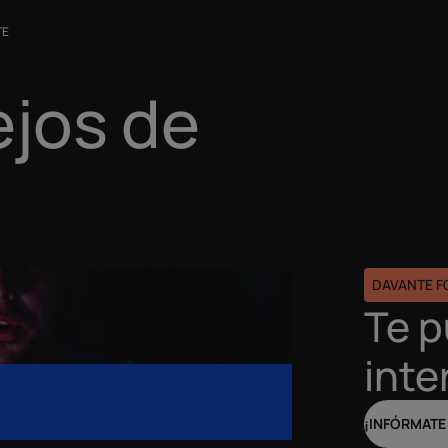
TE
ejos de
DAVANTE 
Te 
inte
¡INFÓRMATE