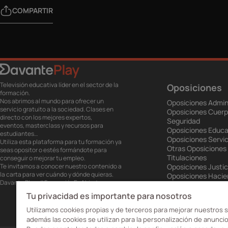
COMPARTIR
Televisión educativa líder en el sector de la
Oposiciones
formación.
Nos abrimos al mundo para ofrecer un
Oposiciones Admin
servicio gratuito a la sociedad. Clases en
Oposiciones Cuerp
directo con los mejores expertos,
Seguridad
eventos, masterclass y recursos para
Oposiciones Educa
estudiantes…
Oposiciones Servic
Utiliza esta plataforma para tu formación ya
Otras Oposiciones
seas opositor o estés formándote para
Titulaciones
conseguir o mejorar tu empleo.
Te invitamos a conocer nuestro contenido a
Oposiciones Justic
la carta para ver cuándo y dónde quieras.
Oposiciones Haci
Davante Play. #FormaciónEnAbierto
Oposiciones Unión
Oposiciones Ejérci
Tu privacidad es importante para nosotros
Oposiciones Prisio
Utilizamos cookies propias y de terceros para mejorar nuestros s
además las cookies se utilizan para la personalización de anuncio