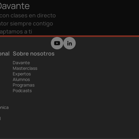
Davante
con clases en directo
tor siempre contigo
aptamos a ti
onal
Sobre nosotros
Davante
Masterclass
Expertos
Alumnos
Programas
Podcasts
ónica
l