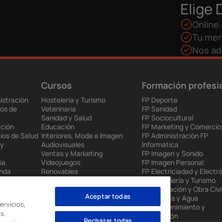
Elige 
Online 
Tu men
Nos ad
Cursos
Formación profesi
istración
Hostelería y Turismo
FP Deporte
os de
Veterinaria
FP Sanidad
Sanidad y Salud
FP Sociocultural
ción
Educación
FP Marketing y Comercio
ios de Salud
Interiores, Moda e Imagen
FP Administración FP
 y
Audiovisuales
Informática
Ventas y Marketing
FP Imagen y Sonido
ia
Videojuegos
FP Imagen Personal
enda
Renovables
FP Electriciadad y Electr
 Europea
Mantenimiento Industrial
FP Hostelería y Turismo
to
Administración
FP Edificación y Obra Civi
Aceptar todas
nes
Informática
FP Energía y Agua
ervicios,
FP Mantenimiento y
s.
Producción
Rechazar todas