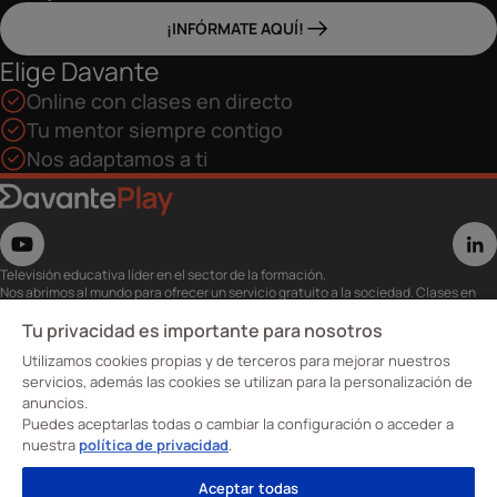
¡INFÓRMATE AQUÍ!
Elige Davante
Online con clases en directo
Tu mentor siempre contigo
Nos adaptamos a ti
Televisión educativa líder en el sector de la formación.
Nos abrimos al mundo para ofrecer un servicio gratuito a la sociedad. Clases en
directo con los mejores expertos,
eventos, masterclass y recursos para estudiantes…
Tu privacidad es importante para nosotros
Utiliza esta plataforma para tu formación ya seas opositor o estés formándote
Utilizamos cookies propias y de terceros para mejorar nuestros
para conseguir o mejorar tu empleo.
Te invitamos a conocer nuestro contenido a la carta para ver cuándo y dónde
servicios, además las cookies se utilizan para la personalización de
quieras.
anuncios.
Davante Play. #FormaciónEnAbierto
Puedes aceptarlas todas o cambiar la configuración o acceder a
nuestra
política de privacidad
.
Oposiciones
Aceptar todas