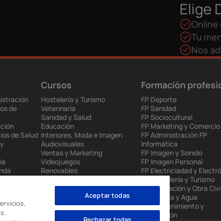
Elige 
Online 
Tu men
Nos ad
Cursos
Formación profesi
istración
Hostelería y Turismo
FP Deporte
os de
Veterinaria
FP Sanidad
Sanidad y Salud
FP Sociocultural
ción
Educación
FP Marketing y Comercio
ios de Salud
Interiores, Moda e Imagen
FP Administración FP
 y
Audiovisuales
Informática
Ventas y Marketing
FP Imagen y Sonido
ia
Videojuegos
FP Imagen Personal
enda
Renovables
FP Electriciadad y Electr
 Europea
Mantenimiento Industrial
FP Hostelería y Turismo
to
Administración
FP Edificación y Obra Civi
Aceptar todas
nes
Informática
FP Energía y Agua
ervicios,
FP Mantenimiento y
s.
Producción
Rechazar todas