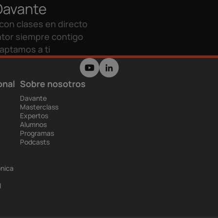
Davante
con clases en directo
tor siempre contigo
aptamos a ti
onal
Sobre nosotros
Davante
Masterclass
Expertos
Alumnos
Programas
Podcasts
ónica
l