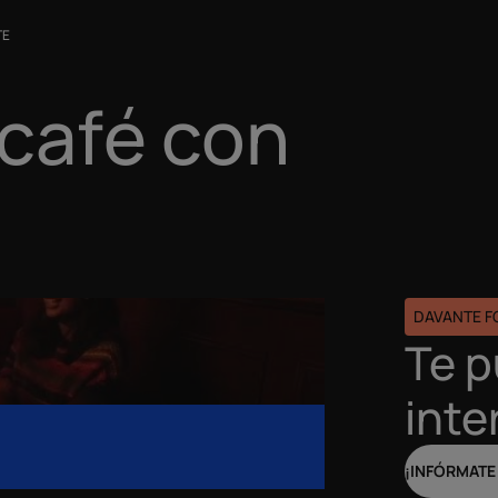
TE
 café con
DAVANTE 
Te 
inte
¡INFÓRMATE