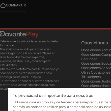
COMPARTIR
Televisión educativa líder en el sector de la
Oposiciones
formación.
Nos abrimos al mundo para ofrecer un
Oposiciones Admin
servicio gratuito a la sociedad. Clases en
Oposiciones Cuerp
directo con los mejores expertos,
Seguridad
eventos, masterclass y recursos para
Oposiciones Educa
estudiantes…
Oposiciones Servic
Utiliza esta plataforma para tu formación ya
Otras Oposiciones
seas opositor o estés formándote para
Titulaciones
conseguir o mejorar tu empleo.
Te invitamos a conocer nuestro contenido a
Oposiciones Justic
la carta para ver cuándo y dónde quieras.
Oposiciones Haci
Davante Play. #FormaciónEnAbierto
Oposiciones Unión
Oposiciones Ejérci
Tu privacidad es importante para nosotros
Oposiciones Prisio
Utilizamos cookies propias y de terceros para mejorar nuestros s
además las cookies se utilizan para la personalización de anuncio