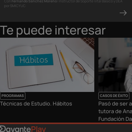
Con
Fernando Sánchez Moreno
| Instructor de Soporte Vital Básico y DEA
por SMICYUC
Te puede interesar
PROGRAMAS
CASOS DE ÉXITO
Técnicas de Estudio. Hábitos
Pasó de ser 
tutora de An
Fundación Da