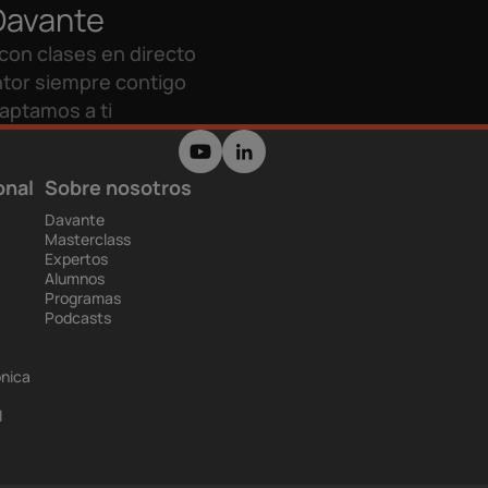
Davante
con clases en directo
tor siempre contigo
aptamos a ti
onal
Sobre nosotros
Davante
Masterclass
Expertos
Alumnos
Programas
Podcasts
ónica
l