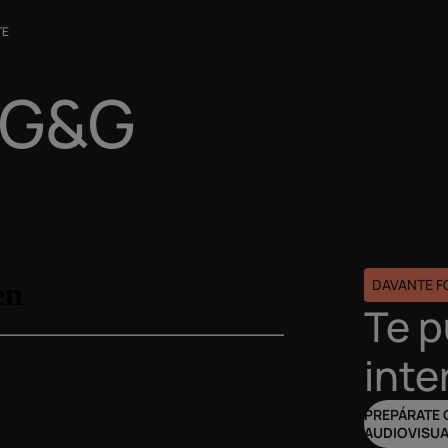
TE
 G&G
DAVANTE 
Te 
inte
PREPÁRATE 
AUDIOVISUA