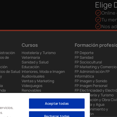
Elige 
Online 
Tu men
Nos ad
Cursos
Formación profesi
istración
Hostelería y Turismo
FP Deporte
os de
Veterinaria
FP Sanidad
Sanidad y Salud
FP Sociocultural
ción
Educación
FP Marketing y Comercio
ios de Salud
Interiores, Moda e Imagen
FP Administración FP
 y
Audiovisuales
Informática
Ventas y Marketing
FP Imagen y Sonido
ia
Videojuegos
FP Imagen Personal
enda
Renovables
FP Electriciadad y Electr
 Europea
Mantenimiento Industrial
FP Hostelería y Turismo
to
Administración
FP Edificación y Obra Civi
Aceptar todas
nes
Informática
FP Energía y Agua
ervicios,
FP Mantenimiento y
s.
Producción
Rechazar todas