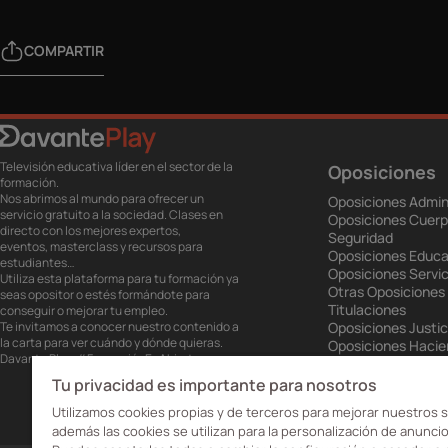
COMPARTIR
Televisión educativa líder en el sector de la
Oposiciones
formación.
Nos abrimos al mundo para ofrecer un
Oposiciones Admin
servicio gratuito a la sociedad. Clases en
Oposiciones Cuerp
directo con los mejores expertos,
Seguridad
eventos, masterclass y recursos para
Oposiciones Educa
estudiantes…
Oposiciones Servic
Utiliza esta plataforma para tu formación ya
Otras Oposiciones
seas opositor o estés formándote para
Titulaciones
conseguir o mejorar tu empleo.
Te invitamos a conocer nuestro contenido a
Oposiciones Justic
la carta para ver cuándo y dónde quieras.
Oposiciones Haci
Davante Play. #FormaciónEnAbierto
Oposiciones Unión
Oposiciones Ejérci
Tu privacidad es importante para nosotros
Oposiciones Prisio
Utilizamos cookies propias y de terceros para mejorar nuestros s
además las cookies se utilizan para la personalización de anuncio