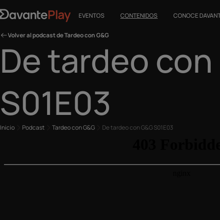
EVENTOS
CONTENIDOS
CONOCE DAVAN
Volver al podcast de Tardeo con G&G
De tardeo con
S01E03
Inicio
Podcast
Tardeo con G&G
De tardeo con G&G S01E03