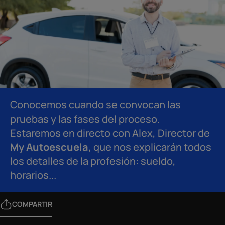
Conocemos cuando se convocan las
pruebas y las fases del proceso.
Estaremos en directo con Alex, Director de
My Autoescuela
, que nos explicarán todos
los detalles de la profesión: sueldo,
horarios...
COMPARTIR