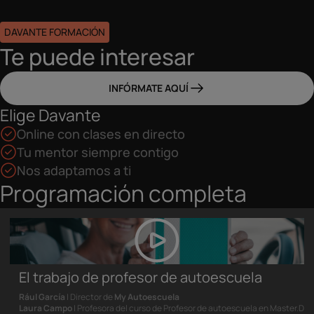
DAVANTE FORMACIÓN
Te puede interesar
INFÓRMATE AQUÍ
Elige Davante
Online con clases en directo
Tu mentor siempre contigo
Nos adaptamos a ti
Programación completa
El trabajo de profesor de autoescuela
Rául García
| Director de
My Autoescuela
Laura Campo
| Profesora del curso de Profesor de autoescuela en Master.D