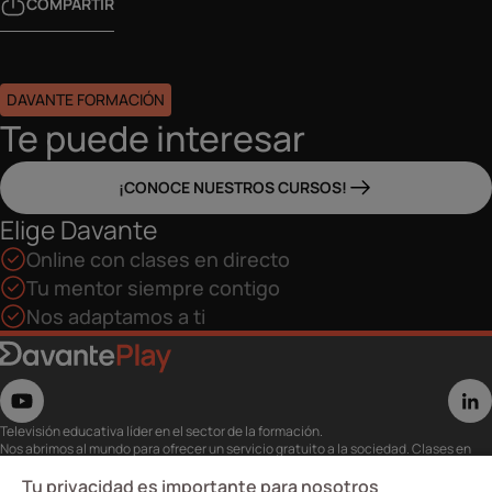
COMPARTIR
DAVANTE FORMACIÓN
Te puede interesar
¡CONOCE NUESTROS CURSOS!
Elige Davante
Online con clases en directo
Tu mentor siempre contigo
Nos adaptamos a ti
Televisión educativa líder en el sector de la formación.
Nos abrimos al mundo para ofrecer un servicio gratuito a la sociedad. Clases en
directo con los mejores expertos,
eventos, masterclass y recursos para estudiantes…
Tu privacidad es importante para nosotros