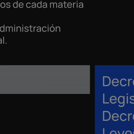
icos de cada materia
Administración
l.
Decr
Legis
Decr
Leye