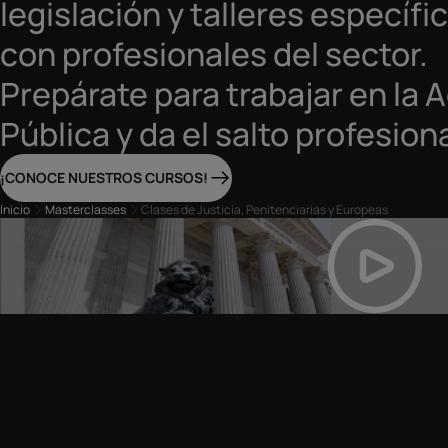
legislación y talleres específ
con profesionales del sector.
Prepárate para trabajar en la 
Pública y da el salto profesiona
¡CONOCE NUESTROS CURSOS!
Inicio
Masterclasses
Clases de Justicia, Penitenciarias y Europeas