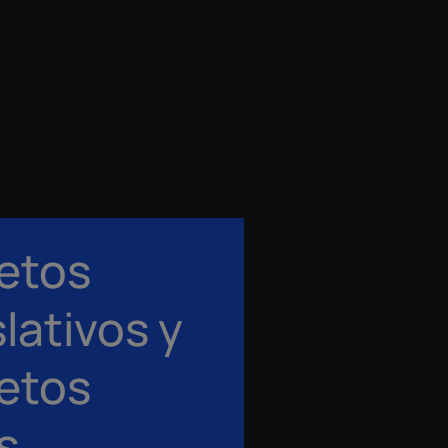
etos
lativos y
etos
s