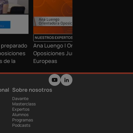
NUESTROS EXPERTOS
 preparado
Ana Luengo | Orientadora
posiciones
Oposiciones Justicia, Penitenciarías y
s de la
Europeas
onal
Sobre nosotros
Davante
Masterclass
Expertos
Alumnos
Programas
Podcasts