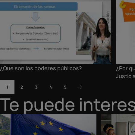
¿Qué son los poderes públicos?
¿Por qu
Justici
1
2
3
4
5
Te puede intere