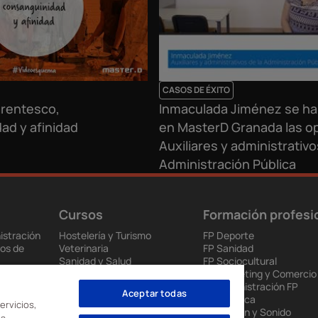
CASOS DE ÉXITO
rentesco,
Inmaculada Jiménez se ha
ad y afinidad
en MasterD Granada las o
Auxiliares y administrativo
Administración Pública
Cursos
Formación profesi
istración
Hostelería y Turismo
FP Deporte
os de
Veterinaria
FP Sanidad
Sanidad y Salud
FP Sociocultural
ción
Educación
FP Marketing y Comercio
ios de Salud
Interiores, Moda e Imagen
FP Administración FP
Aceptar todas
 y
Audiovisuales
Informática
ervicios,
Ventas y Marketing
FP Imagen y Sonido