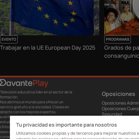
EVENTO
PROGRAMAS
Trabajar en la UE European Day 2025
Grados de pa
consanguinid
Televisión educativa líder en el sector de la
Oposiciones
formación.
Nos abrimos al mundo para ofrecer un
Oposiciones Admin
servicio gratuito a la sociedad. Clases en
Oposiciones Cuerp
directo con los mejores expertos,
Seguridad
eventos, masterclass y recursos para
Oposiciones Educa
estudiantes…
Tu privacidad es importante para nosotros
Oposiciones Servic
Utiliza esta plataforma para tu formación ya
Otras Oposiciones
seas opositor o estés formándote para
Utilizamos cookies propias y de terceros para mejorar nuestros s
Titulaciones
conseguir o mejorar tu empleo.