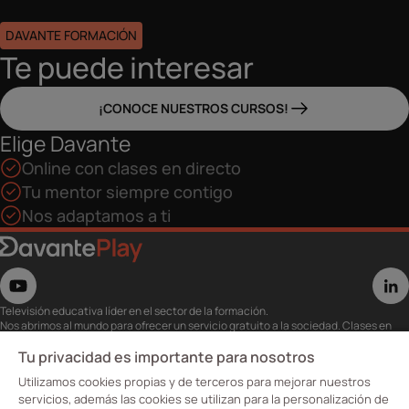
DAVANTE FORMACIÓN
Te puede interesar
¡CONOCE NUESTROS CURSOS!
Elige Davante
Online con clases en directo
Tu mentor siempre contigo
Nos adaptamos a ti
Televisión educativa líder en el sector de la formación.
Nos abrimos al mundo para ofrecer un servicio gratuito a la sociedad. Clases en
directo con los mejores expertos,
eventos, masterclass y recursos para estudiantes…
Tu privacidad es importante para nosotros
Utiliza esta plataforma para tu formación ya seas opositor o estés formándote
Utilizamos cookies propias y de terceros para mejorar nuestros
para conseguir o mejorar tu empleo.
Te invitamos a conocer nuestro contenido a la carta para ver cuándo y dónde
servicios, además las cookies se utilizan para la personalización de