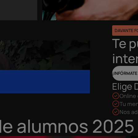
DAVANTE 
Te 
inte
¡INFÓRMATE
Elige 
Online 
Tu men
Nos ad
de alumnos 2025