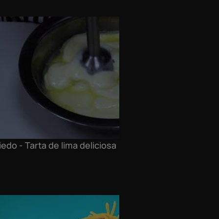
iedo - Tarta de lima deliciosa
Mála