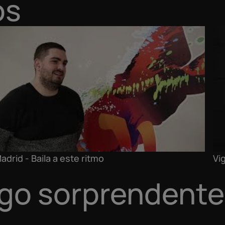
os
adrid - Baila a este ritmo
Vi
lgo sorprendente