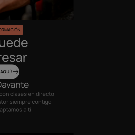
FORMACIÓN
puede
resar
 AQUÍ!
Davante
con clases en directo
tor siempre contigo
aptamos a ti