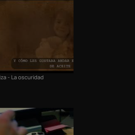
iza - La oscuridad
Madr