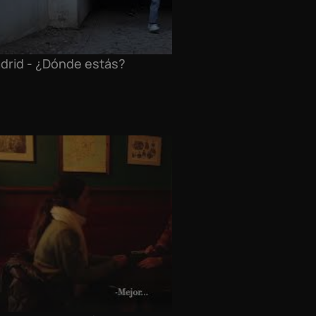
drid - ¿Dónde estás?
Madr