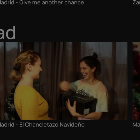
adrid - Give me another chance
Za
ad
adrid - El Chancletazo Navideño
Ma