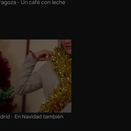
ragoza - Un café con leche
Murc
drid - En Navidad también
Madr