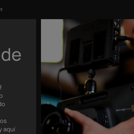
TE
 de
!
o
do
nos
y aquí