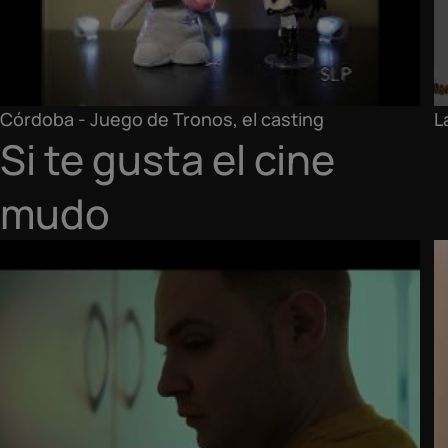
Córdoba - Juego de Tronos, el casting
L
Si te gusta el cine
mudo