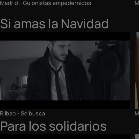
Madrid - Guionistas empedernidos
M
Si amas la Navidad
Bilbao - Se busca
M
Para los solidarios