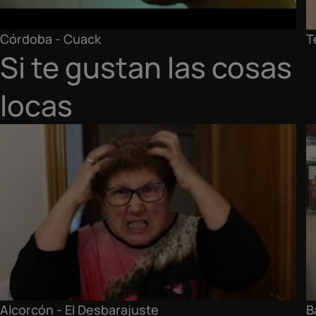
Córdoba - Cuack
T
Si te gustan las cosas
locas
Alcorcón - El Desbarajuste
B